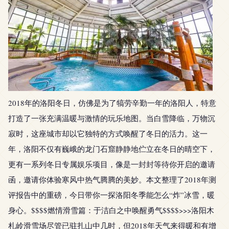
2018年的洛阳冬日，仿佛是为了犒劳辛勤一年的洛阳人，特意
打造了一张充满温暖与激情的玩乐地图。当白雪降临，万物沉
寂时，这座城市却以它独特的方式唤醒了冬日的活力。这一
年，洛阳不仅有巍峨的龙门石窟静静地伫立在冬日的晴空下，
更有一系列冬日专属娱乐项目，像是一封封等待你开启的邀请
函，邀请你体验寒风中热气腾腾的美妙。本文整理了2018年测
评报告中的重磅，今日带你一探洛阳冬季能怎么“炸”冰雪，暖
身心。$$$$燃情滑雪篇：于洁白之中唤醒勇气$$$$>>>洛阳木
札岭滑雪场尽管已驻扎山中几时，但2018年天气来得暖和有增