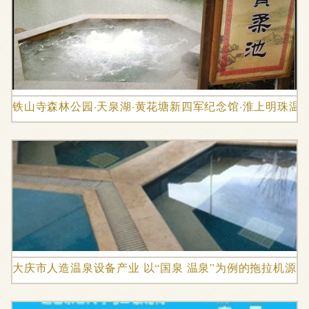
铁山寺森林公园·天泉湖·黄花塘新四军纪念馆·淮上明珠
大庆市人造温泉设备产业 以“国泉 温泉”为例的拖拉机源